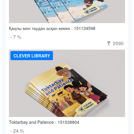
Қаңлы мен таудан асқан көмек - 151134598
- 7 %
2590
₸
CLEVER LIBRARY
Toktarbay and Patience - 151538804
- 24 %