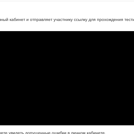
чный кабинет и отправляет участнику ссылку для прохождения тест
жете увидеть допущенные ошибки в личном кабинете.