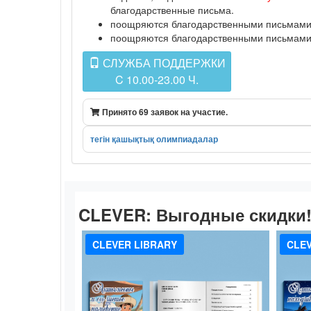
благодарственные письма.
поощряются благодарственными письмами п
поощряются благодарственными письмами п
СЛУЖБА ПОДДЕРЖКИ
C 10.00-23.00 Ч.
Принято 69 заявок на участие.
тегін қашықтық олимпиадалар
CLEVER:
Выгодные скидки
CLEVER LIBRARY
CLEV