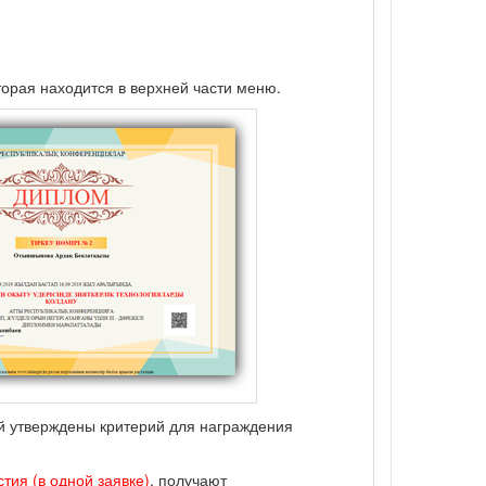
торая находится в верхней части меню.
ий утверждены критерий для награждения
тия (в одной заявке)
, получают