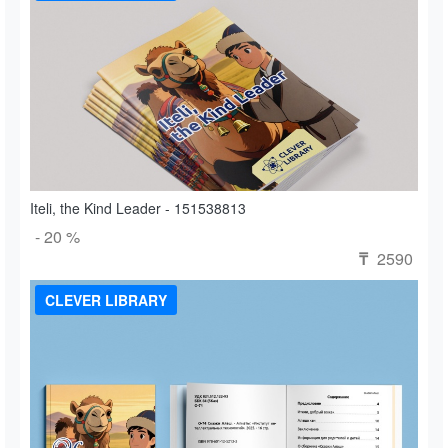
Iteli, the Kind Leader - 151538813
- 20 %
2590
₸
CLEVER LIBRARY