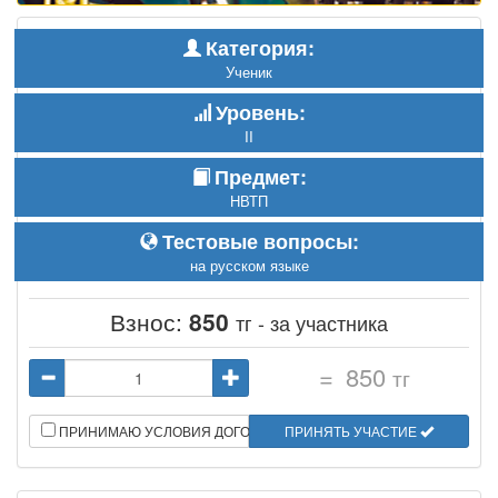
Категория:
Ученик
Уровень:
II
Предмет:
НВТП
Тестовые вопросы:
на русском языке
Взнос:
850
тг - за участника
=
850
тг
ПРИНИМАЮ УСЛОВИЯ ДОГОВОРА
ПРИНЯТЬ УЧАСТИЕ