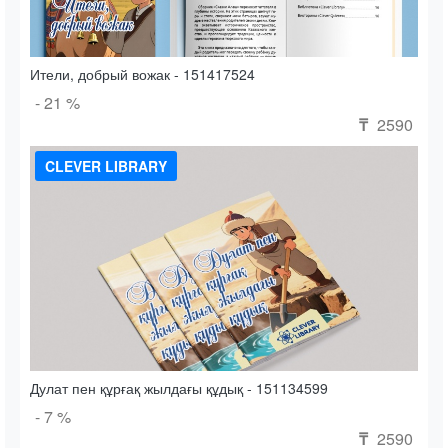
Ители, добрый вожак - 151417524
- 21 %
2590
₸
CLEVER LIBRARY
Дулат пен құрғақ жылдағы құдық - 151134599
- 7 %
2590
₸