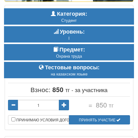
Категория:
Студент
Уровень:
I
Предмет:
Охрана труда
Тестовые вопросы:
на казахском языке
Взнос:
850
тг - за участника
=
850
тг
ПРИНИМАЮ УСЛОВИЯ ДОГОВОРА
ПРИНЯТЬ УЧАСТИЕ