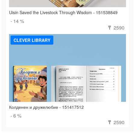
Uisin Saved the Livestock Through Wisdom - 151538849
- 14 %
2590
₸
CLEVER LIBRARY
Колденен и дружелюбие - 151417512
- 6 %
2590
₸