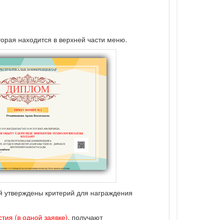
торая находится в верхней части меню.
ий утверждены критерий для награждения
тия (в одной заявке)
, получают