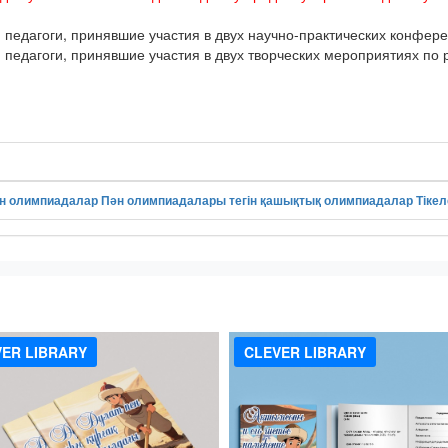
едагоги, принявшие участия в двух научно-практических конфере
едагоги, принявшие участия в двух творческих мероприятиях по 
н олимпиадалар
Пән олимпиадалары
тегін қашықтық олимпиадалар
Тіке
!
ER LIBRARY
CLEVER LIBRARY