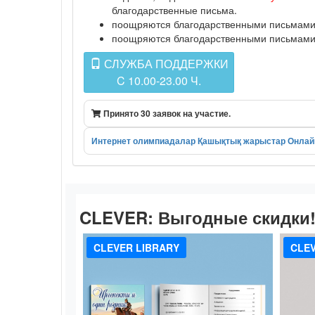
благодарственные письма.
поощряются благодарственными письмами п
поощряются благодарственными письмами п
СЛУЖБА ПОДДЕРЖКИ
C 10.00-23.00 Ч.
Принято 30 заявок на участие.
Интернет олимпиадалар
Қашықтық жарыстар
Онлай
CLEVER:
Выгодные скидки
CLEVER LIBRARY
CLEV