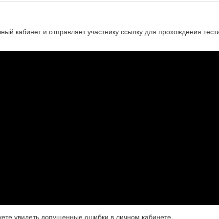
чный кабинет и отправляет участнику ссылку для прохождения тест
жете увидеть допущенные ошибки в личном кабинете.