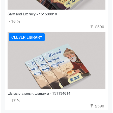
Sary and Literacy - 151538810
- 16 %
2590
₸
CLEVER LIBRARY
Шымыр атаның шыдамы - 151134614
- 17 %
2590
₸