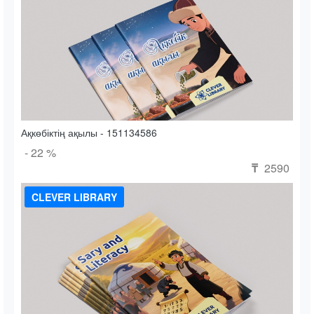
Ақкөбіктің ақылы - 151134586
- 22 %
2590
₸
CLEVER LIBRARY