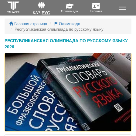
ҚАЗ
РУС
Главная страница
Олимпиада
Республиканская олимпиада по русскому языку
РЕСПУБЛИКАНСКАЯ ОЛИМПИАДА ПО РУССКОМУ ЯЗЫКУ -
2026