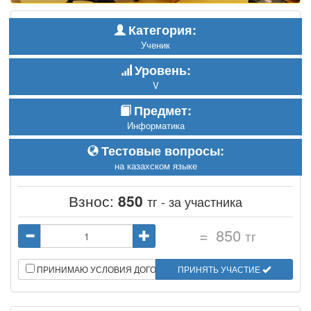
Категория:
Ученик
Уровень:
V
Предмет:
Информатика
Тестовые вопросы:
на казахском языке
Взнос:
850
тг - за участника
=
850
тг
ПРИНИМАЮ УСЛОВИЯ ДОГОВОРА
ПРИНЯТЬ УЧАСТИЕ