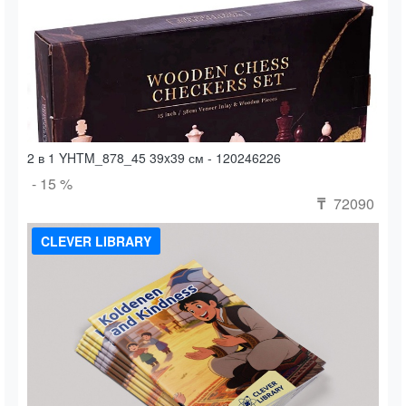
2 в 1 YHTM_878_45 39x39 см - 120246226
- 15 %
72090
₸
CLEVER LIBRARY