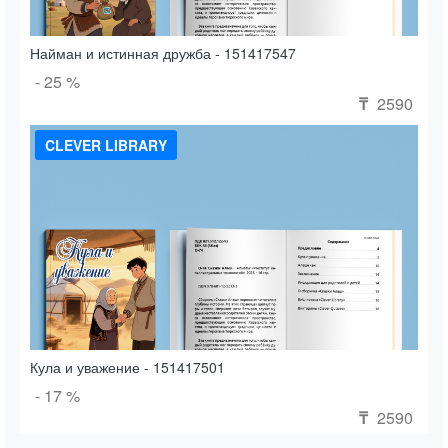
Найман и истинная дружба - 151417547
- 25 %
2590
₸
CLEVER LIBRARY
Кула и уважение - 151417501
- 17 %
2590
₸