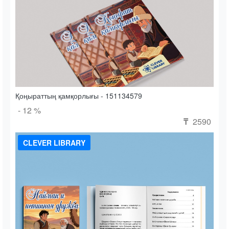
Қоңыраттың қамқорлығы - 151134579
- 12 %
2590
₸
CLEVER LIBRARY