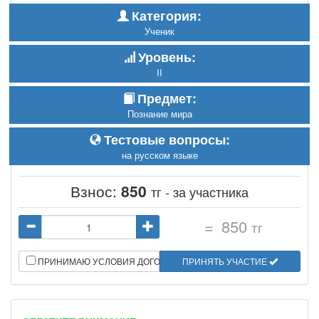
Категория:
Ученик
Уровень:
II
Предмет:
Познание мира
Тестовые вопросы:
на русском языке
Взнос:
850
тг - за участника
=
850
тг
ПРИНИМАЮ УСЛОВИЯ ДОГОВОРА
ПРИНЯТЬ УЧАСТИЕ