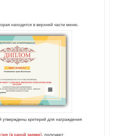
торая находится в верхней части меню.
ий утверждены критерий для награждения
тия (в одной заявке)
, получают