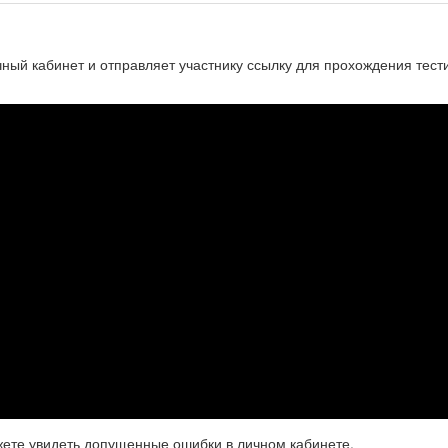
чный кабинет и отправляет участнику ссылку для прохождения тест
жете увидеть допущенные ошибки в личном кабинете.