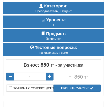
Категория:
Преподаватель, Студент
Уровень:
I
Предмет:
Экономика
Тестовые вопросы:
на казахском языке
Взнос:
850
тг - за участника
=
850
тг
ПРИНИМАЮ УСЛОВИЯ ДОГОВОРА
ПРИНЯТЬ УЧАСТИЕ