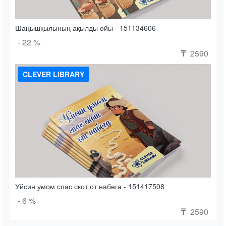
Шаңышқылының ақылды ойы - 151134606
- 22 %
2590
₸
CLEVER LIBRARY
Уйсин умом спас скот от набега - 151417508
- 6 %
2590
₸