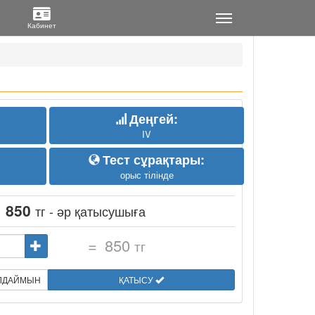
Деңгей:
IV
Тест сұрақтары:
орыс тілінде
:
850
тг - әр қатысушыға
=
850
тг
ЫЛДАЙМЫН
ҚАТЫСУ