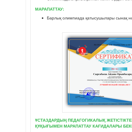
МАРАПАТТАУ:
Барлық олимпиада қатысушылары сынақ нә
ҰСТАЗДАРДЫҢ ПЕДАГОГИКАЛЫҚ ЖЕТІСТІКТЕ
ҚҰҚЫҒЫМЕН МАРАПАТТАУ КАҒИДАЛАРЫ БЕКІ