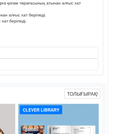
рға қоғам төрағасының атынан алғыс хат
ан алғыс хат беріледі.
хат беріледі.
ТОЛЫҒЫРАҚ!
CLEVER LIBRARY