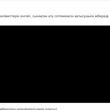
ліметтерін енгізіп, сынақтан өту сілтемемсін қатысушыға жібереді
іберілген қателіктерді көре аласыз.