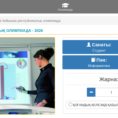
і бойынша республикалық олимпиада
Қ ОЛИМПИАДА - 2026
Санаты:
Студент
Пән:
Информатика
Жарна
ҚОҒАМДЫҚ КЕЛІСІМДІ ҚАБ