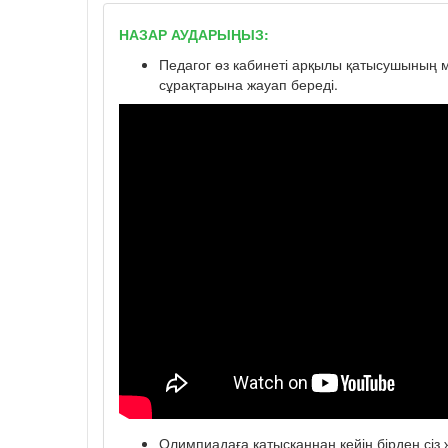
НАЗАР АУДАРЫҢЫЗ:
Педагог өз кабинеті арқылы қатысушының мә
сұрақтарына жауап береді.
Олимпиадаға қатысқаннан кейін бірден сіз ж