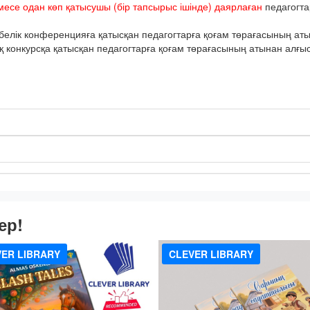
месе одан көп қатысушы (бір тапсырыс ішінде) даярлаған
педагогта
елік конференцияға қатысқан педагогтарға қоғам төрағасының атын
онкурсқа қатысқан педагогтарға қоғам төрағасының атынан алғыс 
ер!
ER LIBRARY
CLEVER LIBRARY