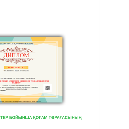
ТІКТЕР БОЙЫНША ҚОҒАМ ТӨРАҒАСЫНЫҢ