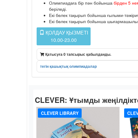
Олимпиадаға бір пән бойынша
бірден 5 не
беріледі.
Екі бөлек тақырып бойынша ғылыми-тәжіриб
Екі бөлек тақырып бойынша шығармашылық к
ҚОЛДАУ ҚЫЗМЕТІ
10.00-23.00
Қатысуға 0 тапсырыс қабылданды.
тегін қашықтық олимпиадалар
CLEVER:
Ұтымды жеңілдікт
CLEVER LIBRARY
CLEV