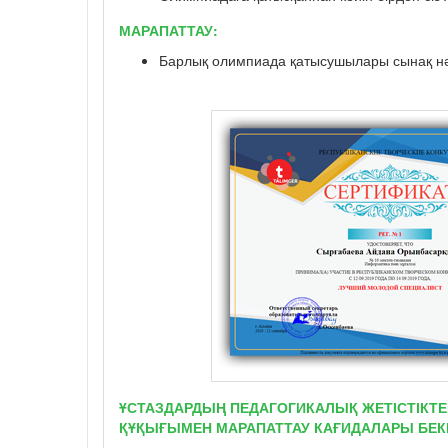
МАРАПАТТАУ:
Барлық олимпиада қатысушылары сынақ нә
ҰСТАЗДАРДЫҢ ПЕДАГОГИКАЛЫҚ ЖЕТІСТІКТЕ
ҚҰҚЫҒЫМЕН МАРАПАТТАУ КАҒИДАЛАРЫ БЕКІ