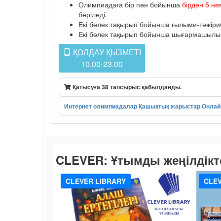
Олимпиадаға бір пән бойынша
бірден 5 не
беріледі.
Екі бөлек тақырып бойынша ғылыми-тәжіриб
Екі бөлек тақырып бойынша шығармашылық к
ҚОЛДАУ ҚЫЗМЕТІ
10.00-23.00
Қатысуға 38 тапсырыс қабылданды.
Интернет олимпиадалар
Қашықтық жарыстар
Онлай
CLEVER:
Ұтымды жеңілдікт
CLEVER LIBRARY
CLEV