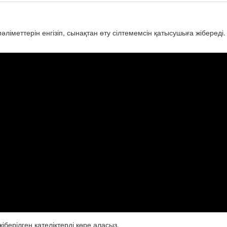
ліметтерін енгізіп, сынақтан өту сілтемемсін қатысушыға жібереді
іберілген қателіктерді көре аласыз.