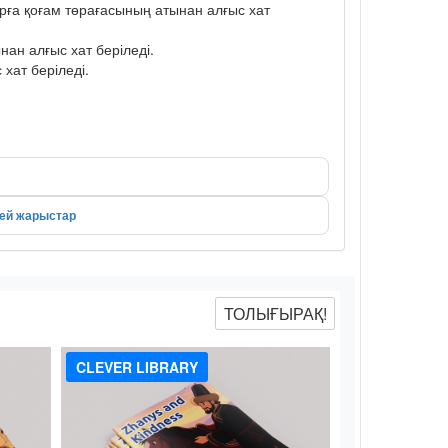
рға қоғам төрағасының атынан алғыс хат
ан алғыс хат беріледі.
хат беріледі.
лей жарыстар
ТОЛЫҒЫРАҚ!
CLEVER LIBRARY