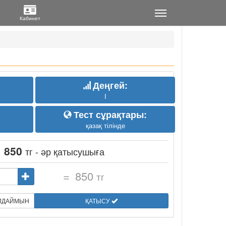
Деңгей:
I
Тест сұрақтары:
қазақ тілінде
:
850
тг - әр қатысушыға
=
850
тг
ЫЛДАЙМЫН
ҚАТЫСУ