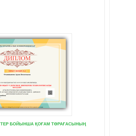
ТІКТЕР БОЙЫНША ҚОҒАМ ТӨРАҒАСЫНЫҢ