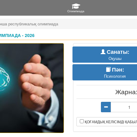
нша республикалық олимпиада
МПИАДА - 2026
Санаты:
Оқушы
Пән:
Психология
Жарна
ҚОҒАМДЫҚ КЕЛІСІМДІ ҚАБ