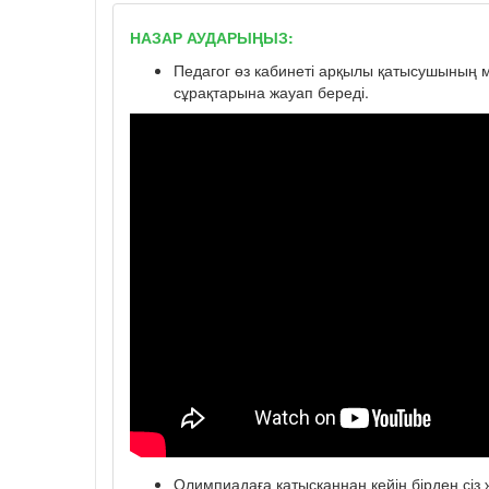
НАЗАР АУДАРЫҢЫЗ:
Педагог өз кабинеті арқылы қатысушының мә
сұрақтарына жауап береді.
Олимпиадаға қатысқаннан кейін бірден сіз ж