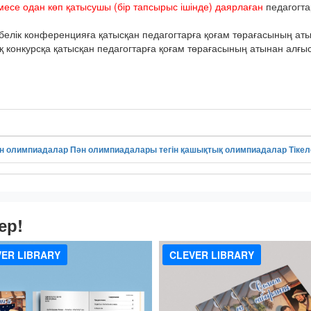
месе одан көп қатысушы (бір тапсырыс ішінде) даярлаған
педагогта
елік конференцияға қатысқан педагогтарға қоғам төрағасының атын
онкурсқа қатысқан педагогтарға қоғам төрағасының атынан алғыс 
н олимпиадалар
Пән олимпиадалары
тегін қашықтық олимпиадалар
Тіке
ер!
ER LIBRARY
CLEVER LIBRARY