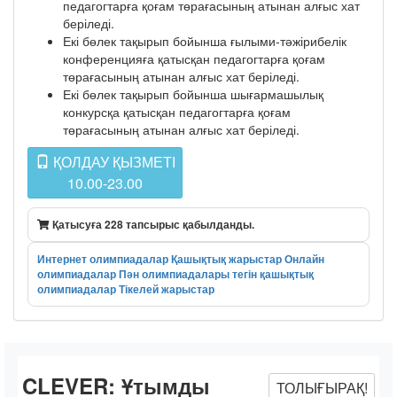
педагогтарға қоғам төрағасының атынан алғыс хат
беріледі.
Екі бөлек тақырып бойынша ғылыми-тәжірибелік
конференцияға қатысқан педагогтарға қоғам
төрағасының атынан алғыс хат беріледі.
Екі бөлек тақырып бойынша шығармашылық
конкурсқа қатысқан педагогтарға қоғам
төрағасының атынан алғыс хат беріледі.
ҚОЛДАУ ҚЫЗМЕТІ
10.00-23.00
Қатысуға 228 тапсырыс қабылданды.
Интернет олимпиадалар
Қашықтық жарыстар
Онлайн
олимпиадалар
Пән олимпиадалары
тегін қашықтық
олимпиадалар
Тікелей жарыстар
CLEVER:
Ұтымды
ТОЛЫҒЫРАҚ!