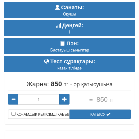
Санаты:
Оқушы
Деңгей:
I
Пән:
Бастауыш сыныптар
Тест сұрақтары:
қазақ тілінде
Жарна:
850
тг - әр қатысушыға
=
850
тг
ҚОҒАМДЫҚ КЕЛІСІМДІ ҚАБЫЛДАЙМЫН
ҚАТЫСУ