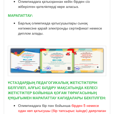
Олимпиадаға қатысқаннан кейін бірден сіз
жіберілген қателіктерді көре аласыз.
МАРАПАТТАУ:
Барлық олимпиада қатысушылары сынақ
нәтижесіне қарай электронды сертификат немесе
диплом алады.
ҰСТАЗДАРДЫҢ ПЕДАГОГИКАЛЫҚ ЖЕТІСТІКТЕРІН
БЕЛГІЛЕП, АЛҒЫС БІЛДІРУ МАҚСАТЫНДА КЕЛЕСІ
ЖЕТІСТІКТЕР БОЙЫНША ҚОҒАМ ТӨРАҒАСЫНЫҢ
ҚҰҚЫҒЫМЕН МАРАПАТТАУ КАҒИДАЛАРЫ БЕКІТІЛГЕН:
Олимпиадаға бір пән бойынша
бірден 5 немесе
одан көп қатысушы (бір тапсырыс ішінде) даярлаған