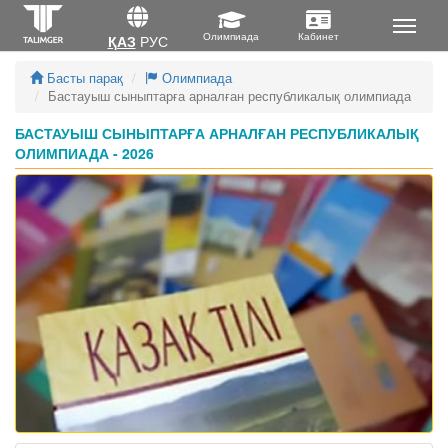
ҚАЗ
РУС
Басты парақ
Олимпиада
Бастауыш сыныптарға арналған республикалық олимпиада
БАСТАУЫШ СЫНЫПТАРҒА АРНАЛҒАН РЕСПУБЛИКАЛЫҚ
ОЛИМПИАДА - 2026