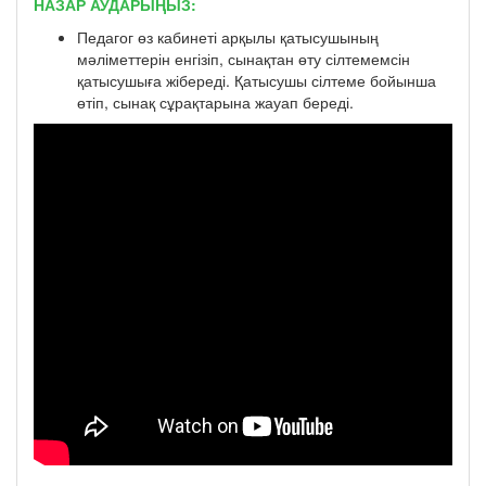
НАЗАР АУДАРЫҢЫЗ:
Педагог өз кабинеті арқылы қатысушының
мәліметтерін енгізіп, сынақтан өту сілтемемсін
қатысушыға жібереді. Қатысушы сілтеме бойынша
өтіп, сынақ сұрақтарына жауап береді.