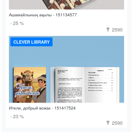
Ашамайлының ақылы - 151134577
- 25 %
2590
₸
CLEVER LIBRARY
Ители, добрый вожак - 151417524
- 23 %
2590
₸