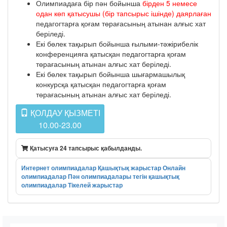
Олимпиадаға бір пән бойынша
бірден 5 немесе
одан көп қатысушы (бір тапсырыс ішінде) даярлаған
педагогтарға қоғам төрағасының атынан алғыс хат
беріледі.
Екі бөлек тақырып бойынша ғылыми-тәжірибелік
конференцияға қатысқан педагогтарға қоғам
төрағасының атынан алғыс хат беріледі.
Екі бөлек тақырып бойынша шығармашылық
конкурсқа қатысқан педагогтарға қоғам
төрағасының атынан алғыс хат беріледі.
ҚОЛДАУ ҚЫЗМЕТІ
10.00-23.00
Қатысуға 24 тапсырыс қабылданды.
Интернет олимпиадалар
Қашықтық жарыстар
Онлайн
олимпиадалар
Пән олимпиадалары
тегін қашықтық
олимпиадалар
Тікелей жарыстар