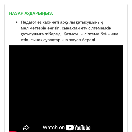
НАЗАР АУДАРЫҢЫЗ:
Педагог өз кабинеті арқылы қатысушының
мәліметтерін енгізіп, сынақтан өту сілтемемсін
қатысушыға жібереді. Қатысушы сілтеме бойынша
өтіп, сынақ сұрақтарына жауап береді.