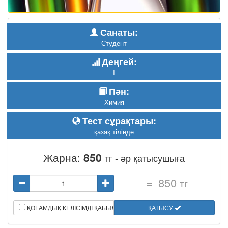
Санаты:
Студент
Деңгей:
I
Пән:
Химия
Тест сұрақтары:
қазақ тілінде
Жарна:
850
тг - әр қатысушыға
=
850
тг
ҚОҒАМДЫҚ КЕЛІСІМДІ ҚАБЫЛДАЙМЫН
ҚАТЫСУ