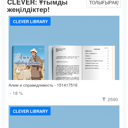
CLEVER:
Ұтымды
ТОЛЫҒЫРАҚ!
жеңілдіктер!
CLEVER LIBRARY
Алим и справедливость - 151417516
- 18 %
2590
₸
CLEVER LIBRARY