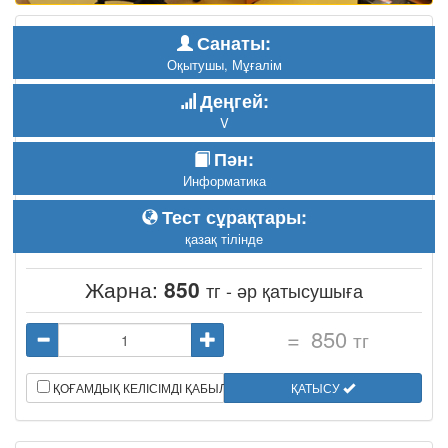
Санаты:
Оқытушы, Мұғалім
Деңгей:
V
Пән:
Информатика
Тест сұрақтары:
қазақ тілінде
Жарна:
850
тг - әр қатысушыға
=
850
тг
ҚОҒАМДЫҚ КЕЛІСІМДІ ҚАБЫЛДАЙМЫН
ҚАТЫСУ