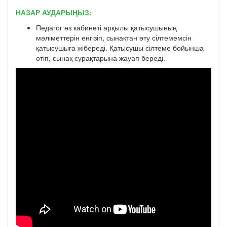
НАЗАР АУДАРЫҢЫЗ:
Педагог өз кабинеті арқылы қатысушының
мәліметтерін енгізіп, сынақтан өту сілтемемсін
қатысушыға жібереді. Қатысушы сілтеме бойынша
өтіп, сынақ сұрақтарына жауап береді.