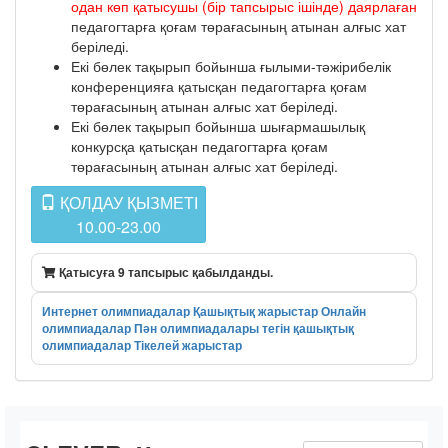
одан көп қатысушы (бір тапсырыс ішінде) даярлаған
педагогтарға қоғам төрағасының атынан алғыс хат
беріледі.
Екі бөлек тақырып бойынша ғылыми-тәжірибелік
конференцияға қатысқан педагогтарға қоғам
төрағасының атынан алғыс хат беріледі.
Екі бөлек тақырып бойынша шығармашылық
конкурсқа қатысқан педагогтарға қоғам
төрағасының атынан алғыс хат беріледі.
ҚОЛДАУ ҚЫЗМЕТІ
10.00-23.00
Қатысуға 9 тапсырыс қабылданды.
Интернет олимпиадалар
Қашықтық жарыстар
Онлайн
олимпиадалар
Пән олимпиадалары
тегін қашықтық
олимпиадалар
Тікелей жарыстар