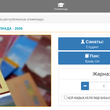
нша республикалық олимпиада
ИАДА - 2026
Санаты:
Студент
Пән:
Қазақ тілі
Жарна
ҚОҒАМДЫҚ КЕЛІСІМДІ ҚАБ