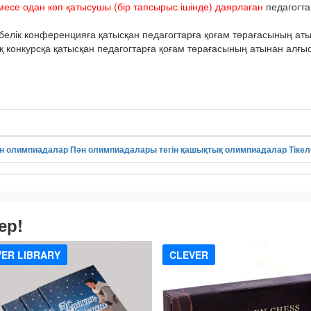
месе одан көп қатысушы (бір тапсырыс ішінде) даярлаған
педагогта
елік конференцияға қатысқан педагогтарға қоғам төрағасының атын
онкурсқа қатысқан педагогтарға қоғам төрағасының атынан алғыс 
н олимпиадалар
Пән олимпиадалары
тегін қашықтық олимпиадалар
Тіке
ер!
ER LIBRARY
CLEVER