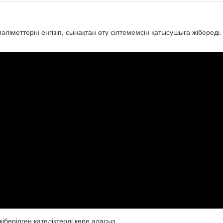
ліметтерін енгізіп, сынақтан өту сілтемемсін қатысушыға жібереді
іберілген қателіктерді көре аласыз.