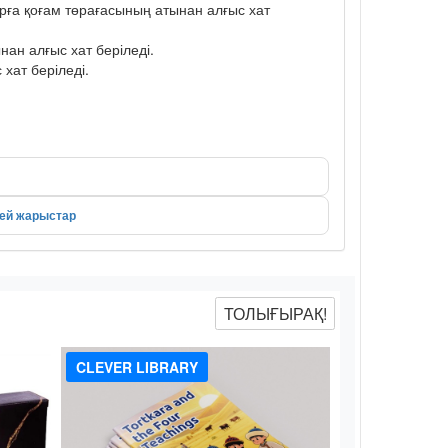
рға қоғам төрағасының атынан алғыс хат
ан алғыс хат беріледі.
хат беріледі.
лей жарыстар
ТОЛЫҒЫРАҚ!
CLEVER LIBRARY