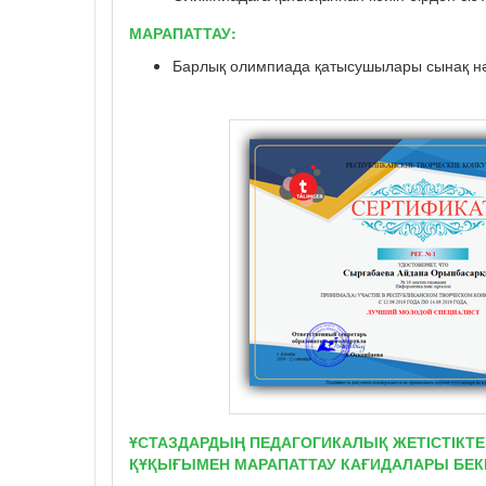
МАРАПАТТАУ:
Барлық олимпиада қатысушылары сынақ нә
ҰСТАЗДАРДЫҢ ПЕДАГОГИКАЛЫҚ ЖЕТІСТІКТЕ
ҚҰҚЫҒЫМЕН МАРАПАТТАУ КАҒИДАЛАРЫ БЕКІ