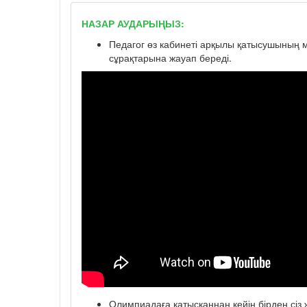
НАЗАР АУДАРЫҢЫЗ:
Педагог өз кабинеті арқылы қатысушының мә
сұрақтарына жауап береді.
Олимпиадаға қатысқаннан кейін бірден сіз ж