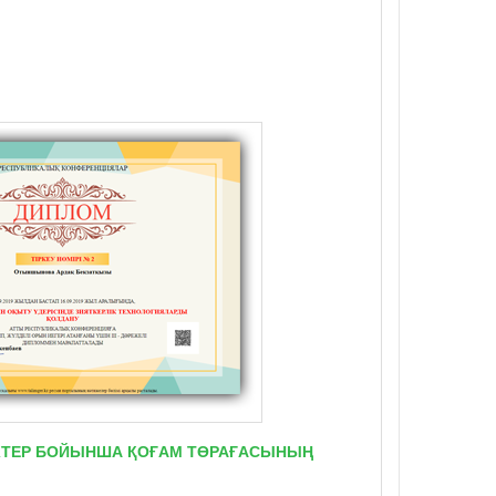
ТІКТЕР БОЙЫНША ҚОҒАМ ТӨРАҒАСЫНЫҢ