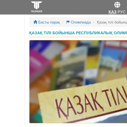
ҚАЗ
РУС
Басты парақ
Олимпиада
Қазақ тілі бойы
ҚАЗАҚ ТІЛІ БОЙЫНША РЕСПУБЛИКАЛЫҚ ОЛИМП