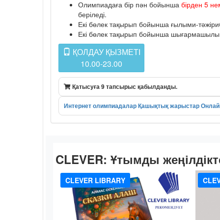
Олимпиадаға бір пән бойынша
бірден 5 не
беріледі.
Екі бөлек тақырып бойынша ғылыми-тәжіриб
Екі бөлек тақырып бойынша шығармашылық к
ҚОЛДАУ ҚЫЗМЕТІ
10.00-23.00
Қатысуға 9 тапсырыс қабылданды.
Интернет олимпиадалар
Қашықтық жарыстар
Онлай
CLEVER:
Ұтымды жеңілдікт
CLEVER LIBRARY
CLEV