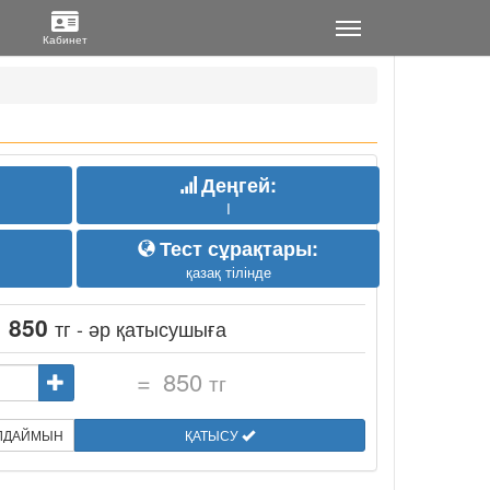
Деңгей:
I
Тест сұрақтары:
қазақ тілінде
:
850
тг - әр қатысушыға
=
850
тг
ЫЛДАЙМЫН
ҚАТЫСУ