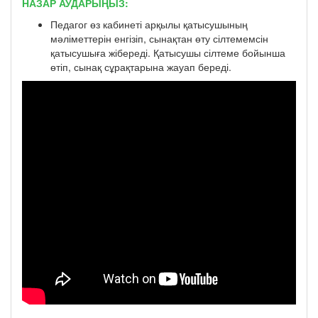
НАЗАР АУДАРЫҢЫЗ:
Педагог өз кабинеті арқылы қатысушының
мәліметтерін енгізіп, сынақтан өту сілтемемсін
қатысушыға жібереді. Қатысушы сілтеме бойынша
өтіп, сынақ сұрақтарына жауап береді.