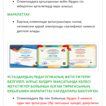
Олимпиадаға қатысқаннан кейін бірден сіз
жіберілген қателіктерді көре аласыз.
МАРАПАТТАУ:
Барлық олимпиада қатысушылары сынақ
нәтижесіне қарай электронды сертификат немесе
диплом алады.
ҰСТАЗДАРДЫҢ ПЕДАГОГИКАЛЫҚ ЖЕТІСТІКТЕРІН
БЕЛГІЛЕП, АЛҒЫС БІЛДІРУ МАҚСАТЫНДА КЕЛЕСІ
ЖЕТІСТІКТЕР БОЙЫНША ҚОҒАМ ТӨРАҒАСЫНЫҢ
ҚҰҚЫҒЫМЕН МАРАПАТТАУ КАҒИДАЛАРЫ БЕКІТІЛГЕН:
Олимпиадаға бір пән бойынша
бірден 5 немесе
одан көп қатысушы (бір тапсырыс ішінде) даярлаған