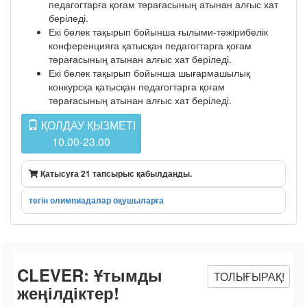
педагогтарға қоғам төрағасының атынан алғыс хат
беріледі.
Екі бөлек тақырып бойынша ғылыми-тәжірибелік
конференцияға қатысқан педагогтарға қоғам
төрағасының атынан алғыс хат беріледі.
Екі бөлек тақырып бойынша шығармашылық
конкурсқа қатысқан педагогтарға қоғам
төрағасының атынан алғыс хат беріледі.
ҚОЛДАУ ҚЫЗМЕТІ
10.00-23.00
Қатысуға 21 тапсырыс қабылданды.
тегін олимпиадалар оқушыларға
CLEVER:
Ұтымды
ТОЛЫҒЫРАҚ!
жеңілдіктер!