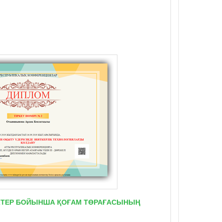
ТІКТЕР БОЙЫНША ҚОҒАМ ТӨРАҒАСЫНЫҢ