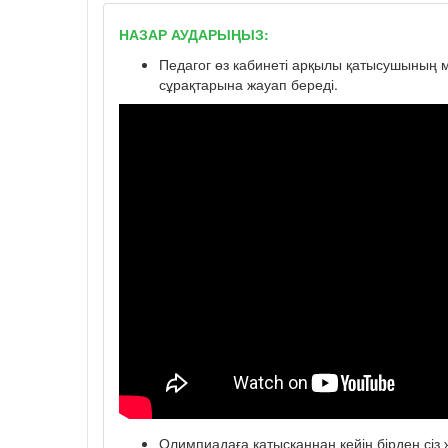
НАЗАР АУДАРЫҢЫЗ:
Педагог өз кабинеті арқылы қатысушының мә
сұрақтарына жауап береді.
Олимпиадаға қатысқаннан кейін бірден сіз ж