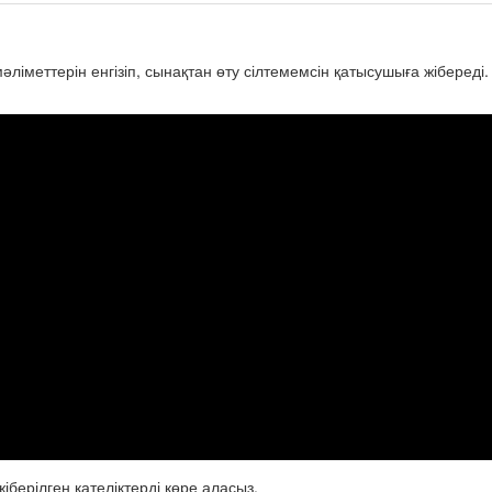
ліметтерін енгізіп, сынақтан өту сілтемемсін қатысушыға жібереді
іберілген қателіктерді көре аласыз.