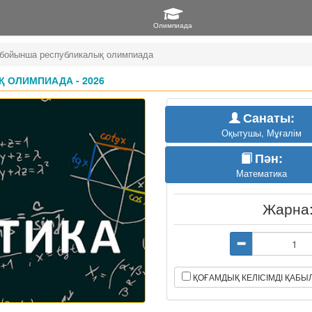
 бойынша республикалық олимпиада
 ОЛИМПИАДА - 2026
Санаты:
Оқытушы, Мұғалім
Пән:
Математика
Жарна
ҚОҒАМДЫҚ КЕЛІСІМДІ ҚАБ