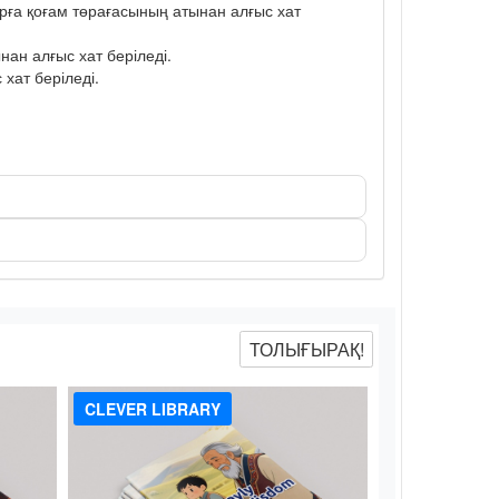
рға қоғам төрағасының атынан алғыс хат
ан алғыс хат беріледі.
хат беріледі.
ТОЛЫҒЫРАҚ!
CLEVER LIBRARY