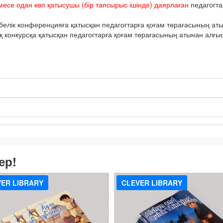
месе одан көп қатысушы (бір тапсырыс ішінде) даярлаған
педагогта
елік конференцияға қатысқан педагогтарға қоғам төрағасының атын
онкурсқа қатысқан педагогтарға қоғам төрағасының атынан алғыс 
ер!
ER LIBRARY
CLEVER LIBRARY