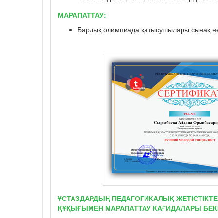
МАРАПАТТАУ:
Барлық олимпиада қатысушылары сынақ нә
ҰСТАЗДАРДЫҢ ПЕДАГОГИКАЛЫҚ ЖЕТІСТІКТЕ
ҚҰҚЫҒЫМЕН МАРАПАТТАУ КАҒИДАЛАРЫ БЕКІ