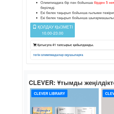
Олимпиадаға бір пән бойынша
бірден 5 не
беріледі.
Екі бөлек тақырып бойынша ғылыми-тәжіриб
Екі бөлек тақырып бойынша шығармашылық к
ҚОЛДАУ ҚЫЗМЕТІ
10.00-23.00
Қатысуға 41 тапсырыс қабылданды.
тегін олимпиадалар оқушыларға
CLEVER:
Ұтымды жеңілдікт
CLEVER LIBRARY
CLEV