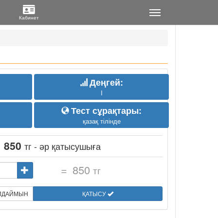
Деңгей:
I
Тест сұрақтары:
қазақ тілінде
:
850
тг - әр қатысушыға
=
850
тг
ЫЛДАЙМЫН
ҚАТЫСУ