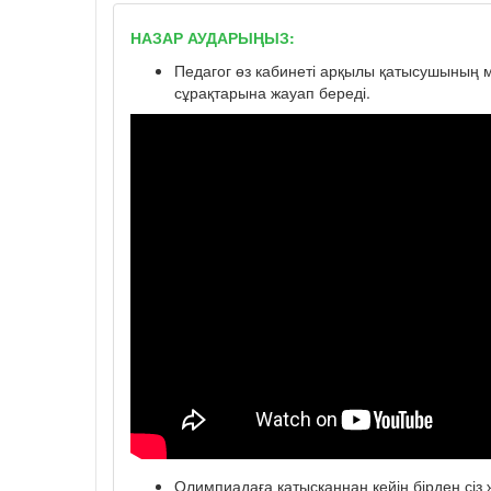
НАЗАР АУДАРЫҢЫЗ:
Педагог өз кабинеті арқылы қатысушының мә
сұрақтарына жауап береді.
Олимпиадаға қатысқаннан кейін бірден сіз ж