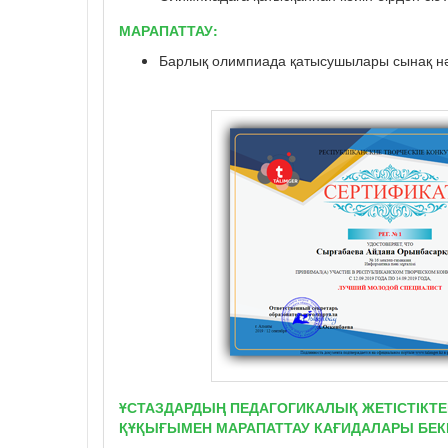
МАРАПАТТАУ:
Барлық олимпиада қатысушылары сынақ нә
ҰСТАЗДАРДЫҢ ПЕДАГОГИКАЛЫҚ ЖЕТІСТІКТЕ
ҚҰҚЫҒЫМЕН МАРАПАТТАУ КАҒИДАЛАРЫ БЕКІ