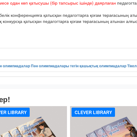
месе одан көп қатысушы (бір тапсырыс ішінде) даярлаған
педагогта
елік конференцияға қатысқан педагогтарға қоғам төрағасының атын
онкурсқа қатысқан педагогтарға қоғам төрағасының атынан алғыс 
н олимпиадалар
Пән олимпиадалары
тегін қашықтық олимпиадалар
Тіке
ер!
ER LIBRARY
CLEVER LIBRARY