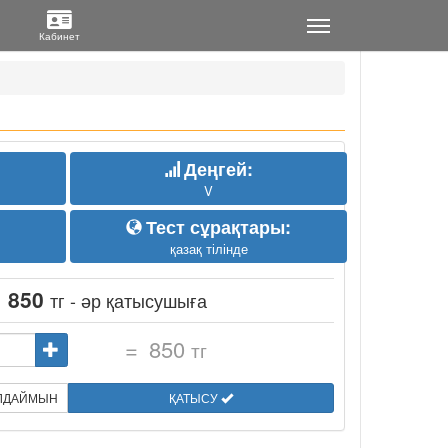
Деңгей:
V
Тест сұрақтары:
қазақ тілінде
:
850
тг - әр қатысушыға
=
850
тг
ЫЛДАЙМЫН
ҚАТЫСУ