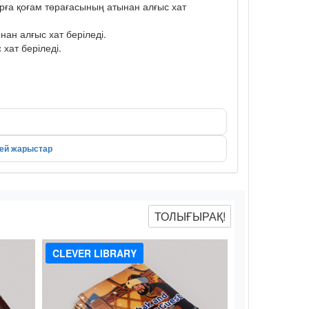
рға қоғам төрағасының атынан алғыс хат
ан алғыс хат беріледі.
хат беріледі.
лей жарыстар
ТОЛЫҒЫРАҚ!
CLEVER LIBRARY