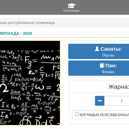
ынша республикалық олимпиада
МПИАДА - 2026
Санаты:
Оқушы
Пән:
Физика
Жарна
ҚОҒАМДЫҚ КЕЛІСІМДІ ҚАБ