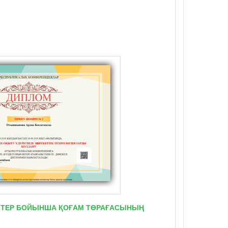
ТІКТЕР БОЙЫНША ҚОҒАМ ТӨРАҒАСЫНЫҢ