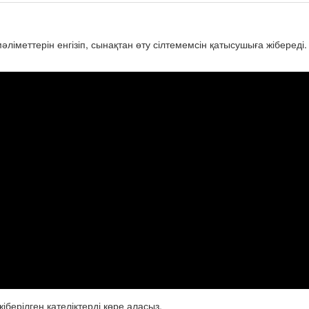
ліметтерін енгізіп, сынақтан өту сілтемемсін қатысушыға жібереді
іберілген қателіктерді көре аласыз.