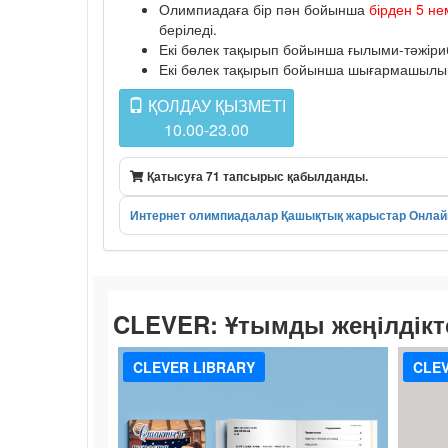
Олимпиадаға бір пән бойынша
бірден 5 не
беріледі.
Екі бөлек тақырып бойынша ғылыми-тәжіриб
Екі бөлек тақырып бойынша шығармашылық к
ҚОЛДАУ ҚЫЗМЕТІ
10.00-23.00
Қатысуға 71 тапсырыс қабылданды.
Интернет олимпиадалар
Қашықтық жарыстар
Онлай
CLEVER:
Ұтымды жеңілдікт
CLEVER LIBRARY
CLEV